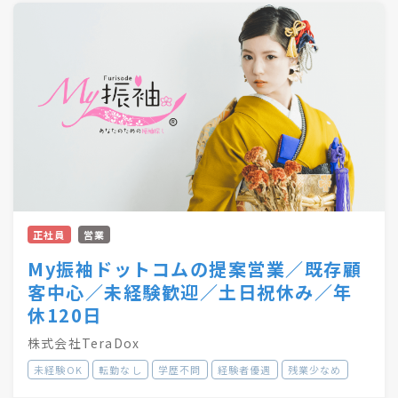
務もお任せします。
◆部署の隔てなく、みんな仲の良い職場です。
正社員
営業
My振袖ドットコムの提案営業／既存顧
客中心／未経験歓迎／土日祝休み／年
休120日
株式会社TeraDox
未経験OK
転勤なし
学歴不問
経験者優遇
残業少なめ