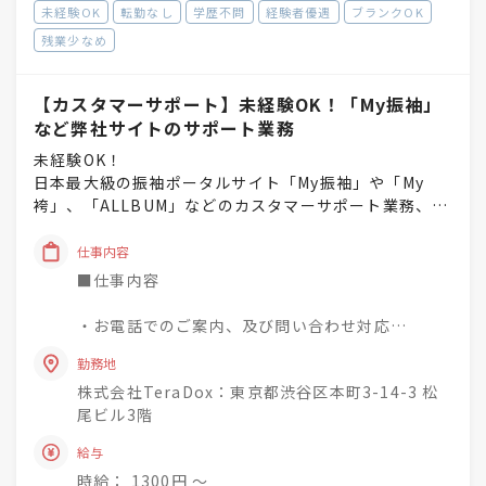
■執行役員 ：最短5年の実績あり
未経験OK
転勤なし
学歴不問
経験者優遇
ブランクOK
残業少なめ
＼ここがポイント／
★高い成約率を誇るサービス力
「My振袖」は登録掲載数4000店舗以上、年間訪問
【カスタマーサポート】未経験OK！「My振袖」
者数は190万人以上とその規模は日本最大級！
など弊社サイトのサポート業務
未経験OK！
★お手ごろ価格だから、メリットも充分♪
日本最大級の振袖ポータルサイト「My振袖」や「My
どのサービスも価格帯はお手ごろなため、提案の
袴」、「ALLBUM」などのカスタマーサポート業務、及
しやすさをより実感！
び顧客サポート全般をおまかせします！
「My振袖」なら1件のお申し込みで掲載料の10倍
仕事内容
の売上を期待できます。
■慣れるまで、先輩がフォロー＆サポートします！
■仕事内容
★困ったときは専門スタッフへの相談も！
・ブランクがある方も活躍中！
・お電話でのご案内、及び問い合わせ対応
WEBサイトの効果分析スタッフが社内に在籍して
・業務に慣れてきたら、営業のサポートや事務業務もお
・メール対応、WEBでの顧客管理
いるため、部署を越えて連携しながら、商談に活
任せします。
勤務地
・PC入力業務
かすことも可能です！自社WEBサービスのご提案
・部署の隔てなく、みんな仲の良い職場です。
株式会社TeraDox：東京都渋谷区本町3-14-3 松
・ごく簡単なデザイン関連業務
をお任せします。
尾ビル3階
・その他ユーザーサポートに関する業務
※希望と適性を考慮し、新しい業務へのチャレンジも歓
給与
迎します！
お客様のサポート業務をしつつ、簡単な事務作業
時給： 1300円 〜
をお任せします！