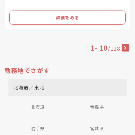
「ふるーれ振袖館」3店舗
く。
「スタジオふる～れ」7店舗
「成人式サロンKiRARA（振袖専門）」 4店舗
ライフスタイルの多様化を実現するのが私たちの
詳細をみる
「きものの相談窓口MATSUYA」1店舗
お仕事です！
合計57店舗を展開！
●・○・●・○・●・○・●・〇
1
-
10
/
128
勤務地でさがす
北海道／東北
北海道
青森県
岩手県
宮城県