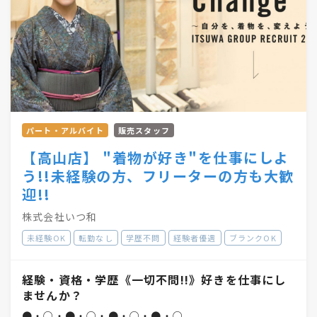
パート・アルバイト
販売スタッフ
【高山店】 "着物が好き"を仕事にしよ
う!!未経験の方、フリーターの方も大歓
迎!!
株式会社いつ和
未経験OK
転勤なし
学歴不問
経験者優遇
ブランクOK
経験・資格・学歴《一切不問!!》好きを仕事にし
ませんか？
●・○・●・○・●・○・●・○