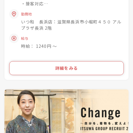
・接客対応
未経験でもチャレンジでき
・商品の整理・品出し
興味関心を深めながら
勤務地
・おでかけ会 / 着付け教室 / お手入れ相談会のご
成長できる社風◎
いつ和 長浜店：滋賀県長浜市小堀町４５０ アル
案内
プラザ長浜 2階
着物小売業を2006年に開業し、現在は
きものって分からない事ばかり・・・
給与
「いつ和」29店舗
お客様のそんな疑問や不安を解消して差し上げて
「いつ和・ふるーれ」4店舗
時給： 1240円 〜
きものをより身近に、気軽に、そして楽しんで頂
「ふるーれ振袖館」3店舗
く。
「スタジオふる～れ」7店舗
「成人式サロンKiRARA（振袖専門）」 4店舗
ライフスタイルの多様化を実現するのが私たちの
詳細をみる
「きものの相談窓口MATSUYA」1店舗
お仕事です！
合計57店舗を展開！
●・○・●・○・●・○・●・〇