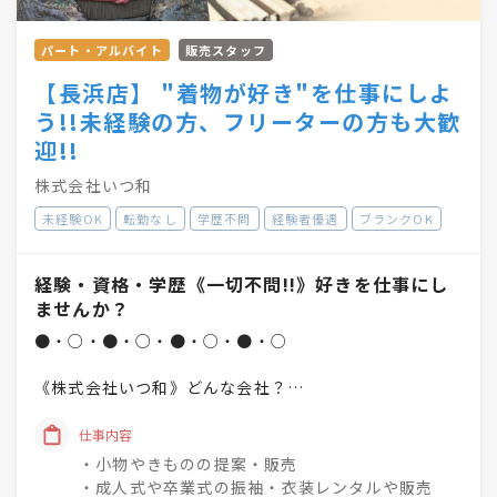
パート・アルバイト
販売スタッフ
【長浜店】 "着物が好き"を仕事にしよ
う!!未経験の方、フリーターの方も大歓
迎!!
株式会社いつ和
未経験OK
転勤なし
学歴不問
経験者優遇
ブランクOK
経験・資格・学歴《一切不問!!》好きを仕事にし
ませんか？
●・○・●・○・●・○・●・○
《株式会社いつ和》どんな会社？
「一人でも多く、一度でも多く、
仕事内容
着物着姿を増やしていく」
・小物やきものの提案・販売
という理念を掲げています♪
・成人式や卒業式の振袖・衣装レンタルや販売