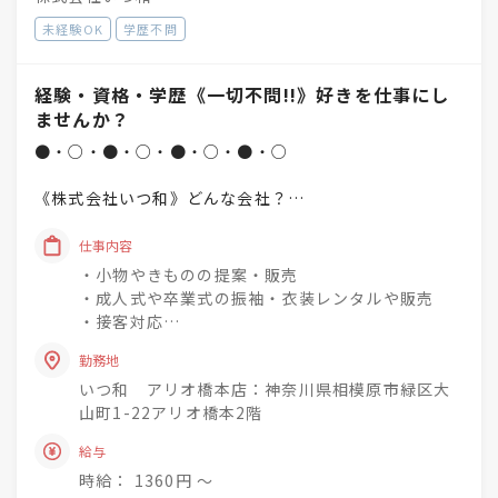
未経験OK
学歴不問
経験・資格・学歴《一切不問!!》好きを仕事にし
ませんか？
●・○・●・○・●・○・●・○
《株式会社いつ和》どんな会社？
「一人でも多く、一度でも多く、
仕事内容
着物着姿を増やしていく」
・小物やきものの提案・販売
という理念を掲げています♪
・成人式や卒業式の振袖・衣装レンタルや販売
・接客対応
未経験でもチャレンジでき
・商品の整理・品出し
興味関心を深めながら
勤務地
・おでかけ会 / 着付け教室 / お手入れ相談会のご
社会人として成長できる社風◎
いつ和 アリオ橋本店：神奈川県相模原市緑区大
案内
山町1-22アリオ橋本2階
着物小売業を2006年に開業し、現在は
きものって分からない事ばかり・・・
給与
「いつ和」29店舗
お客様のそんな疑問や不安を解消して差し上げて
「いつ和・ふるーれ」4店舗
時給： 1360円 〜
きものをより身近に、気軽に、そして楽しんで頂