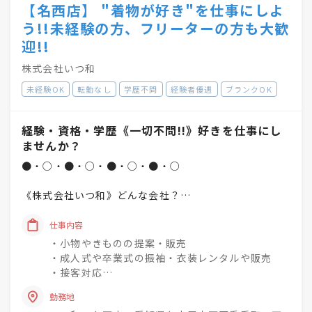
【名西店】 "着物が好き"を仕事にしよ
う!!未経験の方、フリーターの方も大歓
迎!!
株式会社いつ和
未経験OK
転勤なし
学歴不問
経験者優遇
ブランクOK
経験・資格・学歴《一切不問!!》好きを仕事にし
ませんか？
●・○・●・○・●・○・●・○
《株式会社いつ和》どんな会社？
「一人でも多く、一度でも多く、
仕事内容
着物着姿を増やしていく」
・小物やきものの提案・販売
という理念を掲げています♪
・成人式や卒業式の振袖・衣装レンタルや販売
・接客対応
未経験でもチャレンジでき
・商品の整理・品出し
興味関心を深めながら
勤務地
・おでかけ会 / 着付け教室 / お手入れ相談会のご