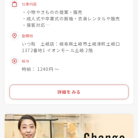
「一人でも多く、一度でも多く、
仕事内容
着物着姿を増やしていく」
・小物やきものの提案・販売
という理念を掲げています♪
・成人式や卒業式の振袖・衣装レンタルや販売
・接客対応
未経験でもチャレンジでき
・商品の整理・品出し
興味関心を深めながら
勤務地
・おでかけ会 / 着付け教室 / お手入れ相談会のご
成長できる社風◎
いつ和 土岐店：岐阜県土岐市土岐津町土岐口
案内
1372番地1 イオンモール土岐 2階
着物小売業を2006年に開業し、現在は
きものって分からない事ばかり・・・
給与
「いつ和」29店舗
お客様のそんな疑問や不安を解消して差し上げて
「いつ和・ふるーれ」4店舗
時給： 1240円 〜
きものをより身近に、気軽に、そして楽しんで頂
「ふるーれ振袖館」3店舗
く。
「スタジオふる～れ」7店舗
「成人式サロンKiRARA（振袖専門）」 4店舗
ライフスタイルの多様化を実現するのが私たちの
詳細をみる
「きものの相談窓口MATSUYA」1店舗
お仕事です！
合計57店舗を展開！
●・○・●・○・●・○・●・〇