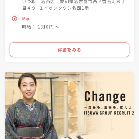
成長できる社風◎
いつ和 名西店：愛知県名古屋市西区香呑町６丁
案内
目４９−１イオンタウン名西1階
着物小売業を2006年に開業し、現在は
きものって分からない事ばかり・・・
給与
「いつ和」29店舗
お客様のそんな疑問や不安を解消して差し上げて
「いつ和・ふるーれ」4店舗
時給： 1310円 〜
きものをより身近に、気軽に、そして楽しんで頂
「ふるーれ振袖館」3店舗
く。
「スタジオふる～れ」7店舗
「成人式サロンKiRARA（振袖専門）」 4店舗
ライフスタイルの多様化を実現するのが私たちの
詳細をみる
「きものの相談窓口MATSUYA」1店舗
お仕事です！
合計57店舗を展開！
●・○・●・○・●・○・●・〇