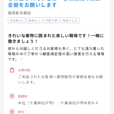
全般をお願いします
葛西屋呉服店
未経験OK
転勤なし
学歴不問
残業少なめ
きれいな着物に囲まれた楽しい職場です！一緒に
働きましょう！
昔からお越しくださるお客様も多く、とても落ち着いた
環境の中で丁寧かつ顧客満足度の高い接客を行える環境
です。
時間をかけてお客様のご要望をヒアリングいただき最適
仕事内容
な商品をご提案してください。
ご来店されたお客様へ着物販売の業務全般をお願
そのためのフォローはしっかり行います。
いします。
創業以来、不易流行の精神にて、日本の文化である着物
長期で一緒に働ける方を歓迎します。
を大切にしてきました。
勤務地
勤務開始日などはお気軽にご相談ください。
これからも様々なお客様との出会いを通して着物文化の
本社（千葉県松戸市）：千葉県松戸市本町8-4
発展に共に寄与してまいりましょう。
給与