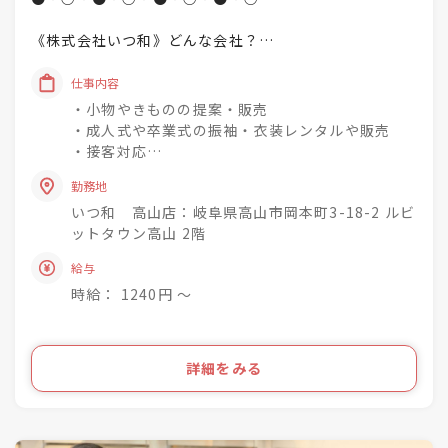
《株式会社いつ和》どんな会社？
「一人でも多く、一度でも多く、
仕事内容
着物着姿を増やしていく」
・小物やきものの提案・販売
という理念を掲げています♪
・成人式や卒業式の振袖・衣装レンタルや販売
・接客対応
未経験でもチャレンジでき
・商品の整理・品出し
興味関心を深めながら
勤務地
・おでかけ会 / 着付け教室 / お手入れ相談会のご
成長できる社風◎
いつ和 高山店：岐阜県高山市岡本町3-18-2 ルビ
案内
ットタウン高山 2階
着物小売業を2006年に開業し、現在は
きものって分からない事ばかり・・・
給与
「いつ和」29店舗
お客様のそんな疑問や不安を解消して差し上げて
「いつ和・ふるーれ」4店舗
時給： 1240円 〜
きものをより身近に、気軽に、そして楽しんで頂
「ふるーれ振袖館」3店舗
く。
「スタジオふる～れ」7店舗
「成人式サロンKiRARA（振袖専門）」 4店舗
ライフスタイルの多様化を実現するのが私たちの
詳細をみる
「きものの相談窓口MATSUYA」1店舗
お仕事です！
合計57店舗を展開！