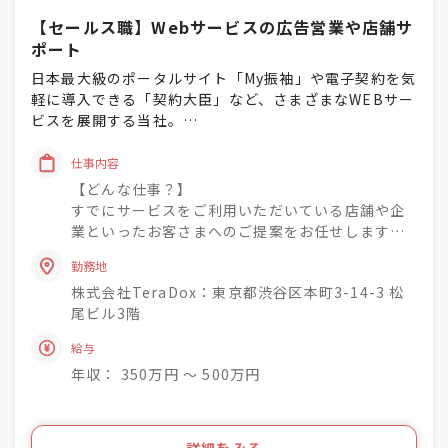
【セールス職】Webサービスの広告営業や店舗サ
ポート
日本最大級のポータルサイト「My振袖」や電子契約を気
軽に導入できる「契約大臣」など、さまざまなWEBサー
ビスを展開する当社。
時代に沿ったサービスだからこそ、その人気は急上昇
中！
仕事内容
その経営基盤を活かし、現在もさらに事業を拡大中！安
【どんな仕事？】
定性・成長性を共に実感できる環境と言えます。
すでにサービスをご利用いただいている店舗や企
業といったお客さまへのご提案をお任せします。
そんな当社では今回新たにご活躍いただける仲間を募集
たとえば、無料会員から有料会員へのグレードア
します！
勤務地
ップ、特集コンテンツへの掲載など、お客さまの
株式会社TeraDox：東京都渋谷区本町3-14-3 松
悩みやご要望に沿ってサポートしていただきま
自社で展開するWEBサービスをすでにご利用中のお客さ
尾ビル3階
す。
まへ、より集客や業務効率化などを狙ったプランをご提
給与
案します。
【どんなサービスを提案するの？】
お客さまが抱える悩みに寄り添いながらご提案できるや
年収： 350万円 〜 500万円
自分にピッタリの晴れ着を探せる日本最大級のポ
りがい溢れるお仕事です。
ータルサイト「My振袖」や「My袴」、写真館総合
サービス「ALLBUM」、電子契約を気軽に導入で
また、今回は既存顧客への提案が中心のため、飛び込み
きる「契約大臣」など、時代のニーズに沿った幅
詳細をみる