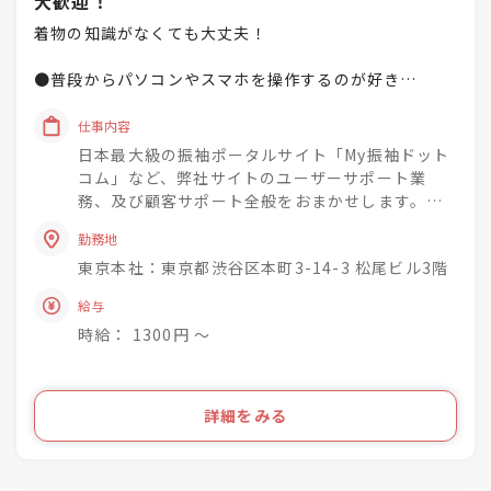
大歓迎！
着物の知識がなくても大丈夫！
●普段からパソコンやスマホを操作するのが好き
●SNSやブログを趣味でやっている
●Word・Excelが得意！
仕事内容
●困ったらとにかくググる！
日本最大級の振袖ポータルサイト「My振袖ドット
コム」など、弊社サイトのユーザーサポート業
そんな、ITサービスを使いこなしているあなたなら大丈
務、及び顧客サポート全般をおまかせします。
夫！
他にも、デザイン系ソフトを使える方や、電話業務の経
勤務地
験ある方も大歓迎！
東京本社：東京都渋谷区本町3-14-3 松尾ビル3階
●お電話でのご案内、及び問い合わせ対応
もちろん、着物が好きな方、知識を活かしたい方もきっ
●メール対応、WEBでの顧客管理
給与
と楽しく働けますよ♪
●PC入力業務
時給： 1300円 〜
●ごく簡単なデザイン関連業務
●その他ユーザーサポートに関する業務
◇慣れるまで、先輩がフォロー＆サポートしま
詳細をみる
す！
◆ブランクがある方も活躍中！
◇業務に慣れてきたら、営業のサポートや事務業