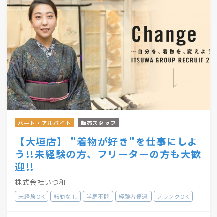
●・○・●・○・●・○・●・〇
パート・アルバイト
販売スタッフ
【大垣店】 "着物が好き"を仕事にしよ
う!!未経験の方、フリーターの方も大歓
迎!!
株式会社いつ和
未経験OK
転勤なし
学歴不問
経験者優遇
ブランクOK