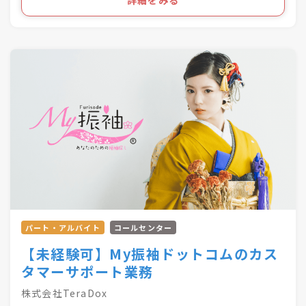
やテレアポなどは一切ありません。
広いサービスをご提案いただけます。
経験の有無に関わらず、仕事の進めやすさを実感できま
※使い方の説明や効果確認など、契約後のフォロ
す。
ーもお任せします
＼長く安心して働けるPOINT／
◎既存顧客が中心のため、飛び込みや新規開拓な
★完全週休2日制
どは一切なし！
★残業月10時間程度
◎現在、約半分はオンラインの商談となります
★月給25万円以上
が、提案方法は個人の裁量で決定可能！
★育休産休の取得＆復帰実績あり
など、将来に不安を抱えることなく働ける条件も充実し
＜早期キャリアアップのチャンスも！＞
ています♪
経験や実績、希望を加味し、セールスリーダーへ
の早期キャリアアップやサイト運営のプロジェク
「お客さまに寄り添った提案がしたい」
トチームへの参加などチャレンジできる機会も豊
「マネジメントなど、新しい分野にも挑戦したい」
富！
そんな想いをお持ちの方はぜひ当社へお越しください！
会社として中間管理職の育成に力を入れているか
らこそ、意欲のある方にはどんどん新たな仕事を
パート・アルバイト
コールセンター
お任せしていきます。
【未経験可】My振袖ドットコムのカス
【これまでの昇格実績】
タマーサポート業務
■リーダー ：最短3年の実績あり
株式会社TeraDox
■マネージャー：最短3年の実績あり