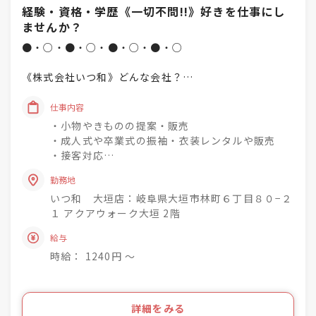
経験・資格・学歴《一切不問!!》好きを仕事にし
ませんか？
●・○・●・○・●・○・●・○
《株式会社いつ和》どんな会社？
「一人でも多く、一度でも多く、
仕事内容
着物着姿を増やしていく」
・小物やきものの提案・販売
という理念を掲げています♪
・成人式や卒業式の振袖・衣装レンタルや販売
・接客対応
未経験でもチャレンジでき
・商品の整理・品出し
興味関心を深めながら
勤務地
・おでかけ会 / 着付け教室 / お手入れ相談会のご
成長できる社風◎
いつ和 大垣店：岐阜県大垣市林町６丁目８０−２
案内
１ アクアウォーク大垣 2階
着物小売業を2006年に開業し、現在は
きものって分からない事ばかり・・・
給与
「いつ和」29店舗
お客様のそんな疑問や不安を解消して差し上げて
「いつ和・ふるーれ」4店舗
時給： 1240円 〜
きものをより身近に、気軽に、そして楽しんで頂
「ふるーれ振袖館」3店舗
く。
「スタジオふる～れ」7店舗
「成人式サロンKiRARA（振袖専門）」 4店舗
ライフスタイルの多様化を実現するのが私たちの
詳細をみる
「きものの相談窓口MATSUYA」1店舗