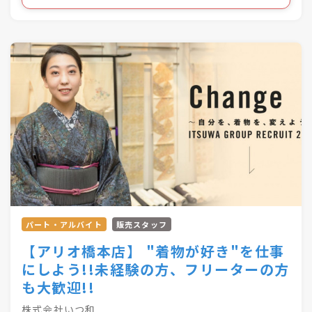
お仕事です！
合計57店舗を展開！
●・○・●・○・●・○・●・〇
パート・アルバイト
販売スタッフ
【アリオ橋本店】 "着物が好き"を仕事
にしよう!!未経験の方、フリーターの方
も大歓迎!!
株式会社いつ和