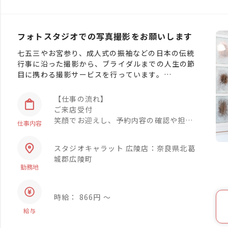
フォトスタジオでの写真撮影をお願いします
七五三やお宮参り、成人式の振袖などの日本の伝統
行事に沿った撮影から、ブライダルまでの人生の節
目に携わる撮影サービスを行っています。
通常は手持ちカメラで撮影を行いますので、決めら
れた画角の写真を撮るのではなく、ご対応されるお
【仕事の流れ】
客さまに合わせたご撮影ができます。
ご来店受付
それによってより自然体に近い表情や動きのお客さ
笑顔でお迎えし、予約内容の確認や担当
仕事内容
まをファインダーに捉えることができます。
のご挨拶をします。
流れのご説明や衣装選びをお手伝いしま
スタジオキャラット 広陵店：奈良県北葛
実務経験がない方でも、撮影技術は社内研修で身に
す。
城郡広陵町
つけていただけます。
⇓
勤務地
最初は撮影アシスタントからスタートしますので実
お支度
際の撮影を通して学んでいくことができます。
お子様や親御様、ご新郎ご新婦の着付け
やヘアメイクを行います。
時給： 866円 〜
⇓
給与
撮影
楽しく自然と笑顔が溢れる撮影を行いま