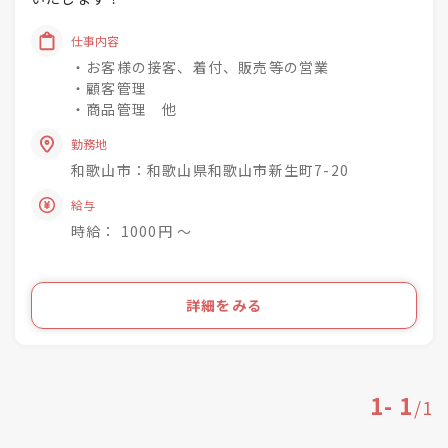
経験者、未経験者問わず、一から着物や和文化について
レクチャーします。
仕事内容
・お客様の接客、着付、販売等の営業
・顧客管理
・商品管理 他
勤務地
和歌山市：和歌山県和歌山市新生町7-20
給与
時給： 1000円 〜
詳細をみる
1
-
1
/
1