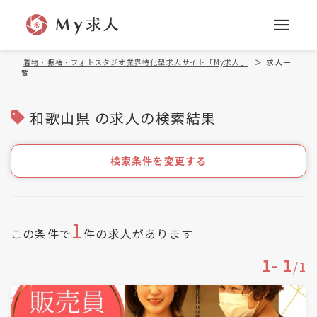
着物・振袖・フォトスタジオ業界特化型求人サイト「My求人」
＞
求人一
覧
和歌山県 の求人の検索結果
検索条件を変更する
1
この条件で
件の求人があります
1
-
1
/
1