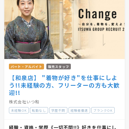
パート・アルバイト
販売スタッフ
【和泉店】 "着物が好き"を仕事にしよ
う!!未経験の方、フリーターの方も大歓
迎!!
株式会社いつ和
未経験OK
転勤なし
学歴不問
経験者優遇
ブランクOK
経験・資格・学歴《一切不問!!》好きを仕事にし