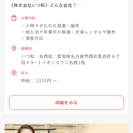
《株式会社いつ和》どんな会社？
「一人でも多く、一度でも多く、
仕事内容
着物着姿を増やしていく」
・小物やきものの提案・販売
という理念を掲げています♪
・成人式や卒業式の振袖・衣装レンタルや販売
・接客対応
未経験でもチャレンジでき
・商品の整理・品出し
興味関心を深めながら
勤務地
・おでかけ会 / 着付け教室 / お手入れ相談会のご
成長できる社風◎
いつ和 名西店：愛知県名古屋市西区香呑町６丁
案内
目４９−１イオンタウン名西1階
着物小売業を2006年に開業し、現在は
きものって分からない事ばかり・・・
給与
「いつ和」29店舗
お客様のそんな疑問や不安を解消して差し上げて
「いつ和・ふるーれ」4店舗
時給： 1310円 〜
きものをより身近に、気軽に、そして楽しんで頂
「ふるーれ振袖館」3店舗
く。
「スタジオふる～れ」7店舗
「成人式サロンKiRARA（振袖専門）」 4店舗
ライフスタイルの多様化を実現するのが私たちの
詳細をみる
「きものの相談窓口MATSUYA」1店舗
お仕事です！
合計57店舗を展開！
●・○・●・○・●・○・●・〇