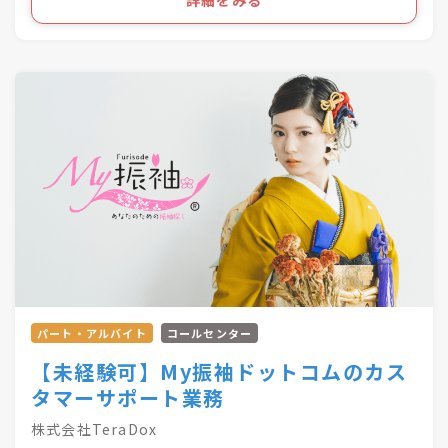
やテレアポなどは一切ありません。
広いサービスをご提案いただけます。
経験の有無に関わらず、仕事の進めやすさを実感できま
※使い方の説明や効果確認など、契約後のフォロ
す。
ーもお任せします
＼長く安心して働けるPOINT／
◎既存顧客が中心のため、飛び込みや新規開拓な
★完全週休2日制
どは一切なし！
★残業月10時間程度
◎現在、約半分はオンラインの商談となります
★月給25万円以上
が、提案方法は個人の裁量で決定可能！
★育休産休の取得＆復帰実績あり
など、将来に不安を抱えることなく働ける条件も充実し
＜早期キャリアアップのチャンスも！＞
ています♪
経験や実績、希望を加味し、セールスリーダーへ
の早期キャリアアップやサイト運営のプロジェク
「お客さまに寄り添った提案がしたい」
トチームへの参加などチャレンジできる機会も豊
「マネジメントなど、新しい分野にも挑戦したい」
富！
そんな想いをお持ちの方はぜひ当社へお越しください！
会社として中間管理職の育成に力を入れているか
らこそ、意欲のある方にはどんどん新たな仕事を
パート・アルバイト
コールセンター
お任せしていきます。
【未経験可】My振袖ドットコムのカス
【これまでの昇格実績】
タマーサポート業務
■リーダー ：最短3年の実績あり
株式会社TeraDox
■マネージャー：最短3年の実績あり