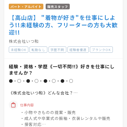
パート・アルバイト
販売スタッフ
【高山店】 "着物が好き"を仕事にしよ
う!!未経験の方、フリーターの方も大歓
迎!!
株式会社いつ和
未経験OK
転勤なし
学歴不問
経験者優遇
ブランクOK
経験・資格・学歴《一切不問!!》好きを仕事にし
ませんか？
●・○・●・○・●・○・●・○
《株式会社いつ和》どんな会社？
「一人でも多く、一度でも多く、
仕事内容
着物着姿を増やしていく」
・小物やきものの提案・販売
という理念を掲げています♪
・成人式や卒業式の振袖・衣装レンタルや販売
・接客対応