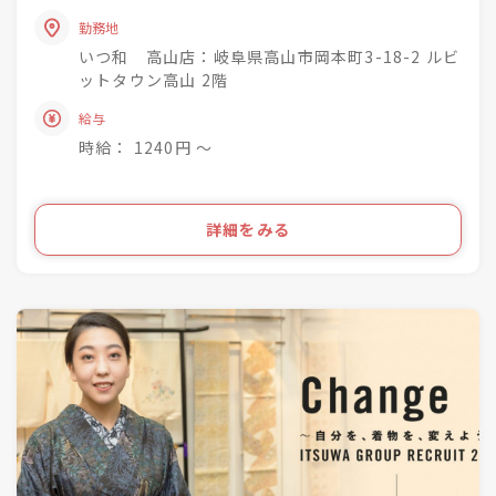
未経験でもチャレンジでき
・商品の整理・品出し
興味関心を深めながら
勤務地
・おでかけ会 / 着付け教室 / お手入れ相談会のご
成長できる社風◎
いつ和 高山店：岐阜県高山市岡本町3-18-2 ルビ
案内
ットタウン高山 2階
着物小売業を2006年に開業し、現在は
きものって分からない事ばかり・・・
給与
「いつ和」29店舗
お客様のそんな疑問や不安を解消して差し上げて
「いつ和・ふるーれ」4店舗
時給： 1240円 〜
きものをより身近に、気軽に、そして楽しんで頂
「ふるーれ振袖館」3店舗
く。
「スタジオふる～れ」7店舗
「成人式サロンKiRARA（振袖専門）」 4店舗
ライフスタイルの多様化を実現するのが私たちの
詳細をみる
「きものの相談窓口MATSUYA」1店舗
お仕事です！
合計57店舗を展開！
●・○・●・○・●・○・●・〇