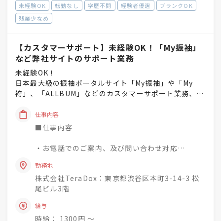
■執行役員 ：最短5年の実績あり
未経験OK
転勤なし
学歴不問
経験者優遇
ブランクOK
残業少なめ
＼ここがポイント／
★高い成約率を誇るサービス力
「My振袖」は登録掲載数4000店舗以上、年間訪問
【カスタマーサポート】未経験OK！「My振袖」
者数は190万人以上とその規模は日本最大級！
など弊社サイトのサポート業務
未経験OK！
★お手ごろ価格だから、メリットも充分♪
日本最大級の振袖ポータルサイト「My振袖」や「My
どのサービスも価格帯はお手ごろなため、提案の
袴」、「ALLBUM」などのカスタマーサポート業務、及
しやすさをより実感！
び顧客サポート全般をおまかせします！
「My振袖」なら1件のお申し込みで掲載料の10倍
仕事内容
の売上を期待できます。
■慣れるまで、先輩がフォロー＆サポートします！
■仕事内容
★困ったときは専門スタッフへの相談も！
・ブランクがある方も活躍中！
・お電話でのご案内、及び問い合わせ対応
WEBサイトの効果分析スタッフが社内に在籍して
・業務に慣れてきたら、営業のサポートや事務業務もお
・メール対応、WEBでの顧客管理
いるため、部署を越えて連携しながら、商談に活
任せします。
勤務地
・PC入力業務
かすことも可能です！自社WEBサービスのご提案
・部署の隔てなく、みんな仲の良い職場です。
株式会社TeraDox：東京都渋谷区本町3-14-3 松
・ごく簡単なデザイン関連業務
をお任せします。
尾ビル3階
・その他ユーザーサポートに関する業務
※希望と適性を考慮し、新しい業務へのチャレンジも歓
給与
迎します！
お客様のサポート業務をしつつ、簡単な事務作業
時給： 1300円 〜
をお任せします！