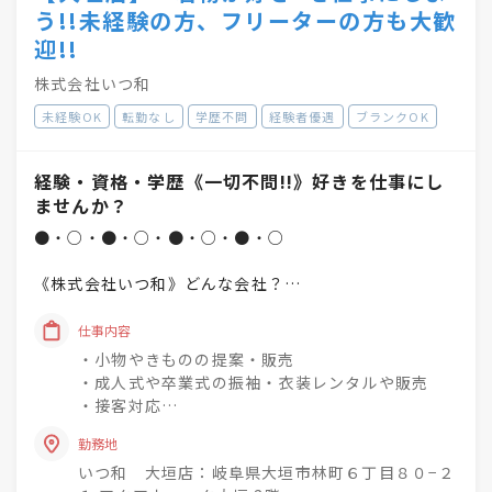
う!!未経験の方、フリーターの方も大歓
迎!!
株式会社いつ和
未経験OK
転勤なし
学歴不問
経験者優遇
ブランクOK
経験・資格・学歴《一切不問!!》好きを仕事にし
ませんか？
●・○・●・○・●・○・●・○
《株式会社いつ和》どんな会社？
「一人でも多く、一度でも多く、
仕事内容
着物着姿を増やしていく」
・小物やきものの提案・販売
という理念を掲げています♪
・成人式や卒業式の振袖・衣装レンタルや販売
・接客対応
未経験でもチャレンジでき
・商品の整理・品出し
興味関心を深めながら
勤務地
・おでかけ会 / 着付け教室 / お手入れ相談会のご
成長できる社風◎
いつ和 大垣店：岐阜県大垣市林町６丁目８０−２
案内