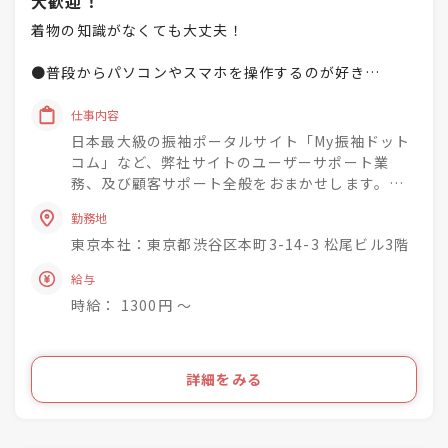
大歓迎！
着物の知識がなくても大丈夫！
●普段からパソコンやスマホを操作するのが好き
●SNSやブログを趣味でやっている
●Word・Excelが得意！
仕事内容
●困ったらとにかくググる！
日本最大級の振袖ポータルサイト「My振袖ドット
コム」など、弊社サイトのユーザーサポート業
そんな、ITサービスを使いこなしているあなたなら大丈
務、及び顧客サポート全般をおまかせします。
夫！
他にも、デザイン系ソフトを使える方や、電話業務の経
勤務地
験ある方も大歓迎！
東京本社：東京都渋谷区本町3-14-3 松尾ビル3階
●お電話でのご案内、及び問い合わせ対応
もちろん、着物が好きな方、知識を活かしたい方もきっ
●メール対応、WEBでの顧客管理
給与
と楽しく働けますよ♪
●PC入力業務
時給： 1300円 〜
●ごく簡単なデザイン関連業務
●その他ユーザーサポートに関する業務
◇慣れるまで、先輩がフォロー＆サポートしま
詳細をみる
す！
◆ブランクがある方も活躍中！
◇業務に慣れてきたら、営業のサポートや事務業