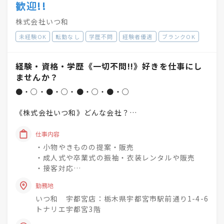
歓迎!!
株式会社いつ和
未経験OK
転勤なし
学歴不問
経験者優遇
ブランクOK
経験・資格・学歴《一切不問!!》好きを仕事にし
ませんか？
●・○・●・○・●・○・●・○
《株式会社いつ和》どんな会社？
「一人でも多く、一度でも多く、
仕事内容
着物着姿を増やしていく」
・小物やきものの提案・販売
という理念を掲げています♪
・成人式や卒業式の振袖・衣装レンタルや販売
・接客対応
未経験でもチャレンジでき
・商品の整理・品出し
興味関心を深めながら
勤務地
・おでかけ会 / 着付け教室 / お手入れ相談会のご
社会人として成長できる社風◎
いつ和 宇都宮店：栃木県宇都宮市駅前通り1-4-6
案内
トナリエ宇都宮3階
着物小売業を2006年に開業し、現在は
きものって分からない事ばかり・・・