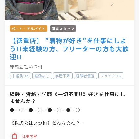
パート・アルバイト
販売スタッフ
【徳重店】 "着物が好き"を仕事にしよ
う!!未経験の方、フリーターの方も大歓
迎!!
株式会社いつ和
未経験OK
転勤なし
学歴不問
経験者優遇
ブランクOK
経験・資格・学歴《一切不問!!》好きを仕事にし
ませんか？
●・○・●・○・●・○・●・○
《株式会社いつ和》どんな会社？
「一人でも多く、一度でも多く、
仕事内容