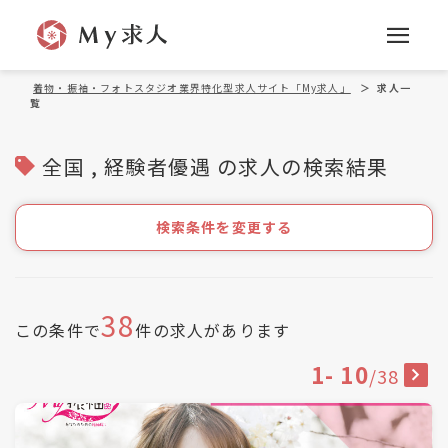
着物・振袖・フォトスタジオ業界特化型求人サイト「My求人」
＞
求人一
覧
全国 , 経験者優遇 の求人の検索結果
検索条件を変更する
38
この条件で
件の求人があります
1
-
10
/
38