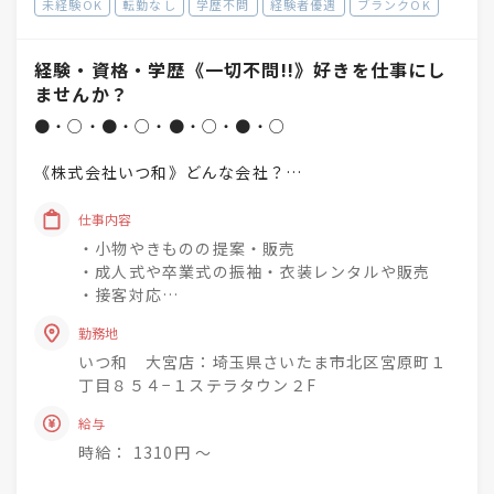
未経験OK
転勤なし
学歴不問
経験者優遇
ブランクOK
経験・資格・学歴《一切不問!!》好きを仕事にし
ませんか？
●・○・●・○・●・○・●・○
《株式会社いつ和》どんな会社？
「一人でも多く、一度でも多く、
仕事内容
着物着姿を増やしていく」
・小物やきものの提案・販売
という理念を掲げています♪
・成人式や卒業式の振袖・衣装レンタルや販売
・接客対応
未経験でもチャレンジでき
・商品の整理・品出し
興味関心を深めながら
勤務地
・おでかけ会 / 着付け教室 / お手入れ相談会のご
成長できる社風◎
いつ和 大宮店：埼玉県さいたま市北区宮原町１
案内
丁目８５４−１ステラタウン２F
着物小売業を2006年に開業し、現在は
きものって分からない事ばかり・・・
給与
「いつ和」29店舗
お客様のそんな疑問や不安を解消して差し上げて
「いつ和・ふるーれ」4店舗
時給： 1310円 〜
きものをより身近に、気軽に、そして楽しんで頂
「ふるーれ振袖館」3店舗
く。