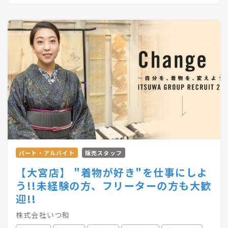
合計57店舗を展開！
●・○・●・○・●・○・●・〇
パート・アルバイト
販売スタッフ
【大宮店】 "着物が好き"を仕事にしよ
う!!未経験の方、フリーターの方も大歓
迎!!
株式会社いつ和