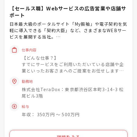
【セールス職】Webサービスの広告営業や店舗サ
ポート
日本最大級のポータルサイト「My振袖」や電子契約を気
軽に導入できる「契約大臣」など、さまざまなWEBサー
ビスを展開する当社。
時代に沿ったサービスだからこそ、その人気は急上昇
中！
仕事内容
その経営基盤を活かし、現在もさらに事業を拡大中！安
【どんな仕事？】
定性・成長性を共に実感できる環境と言えます。
すでにサービスをご利用いただいている店舗や企
業といったお客さまへのご提案をお任せします。
そんな当社では今回新たにご活躍いただける仲間を募集
たとえば、無料会員から有料会員へのグレードア
します！
勤務地
ップ、特集コンテンツへの掲載など、お客さまの
株式会社TeraDox：東京都渋谷区本町3-14-3 松
悩みやご要望に沿ってサポートしていただきま
自社で展開するWEBサービスをすでにご利用中のお客さ
尾ビル3階
す。
まへ、より集客や業務効率化などを狙ったプランをご提
給与
案します。
【どんなサービスを提案するの？】
お客さまが抱える悩みに寄り添いながらご提案できるや
年収： 350万円 〜 500万円
自分にピッタリの晴れ着を探せる日本最大級のポ
りがい溢れるお仕事です。
ータルサイト「My振袖」や「My袴」、写真館総合
サービス「ALLBUM」、電子契約を気軽に導入で
また、今回は既存顧客への提案が中心のため、飛び込み
きる「契約大臣」など、時代のニーズに沿った幅
詳細をみる