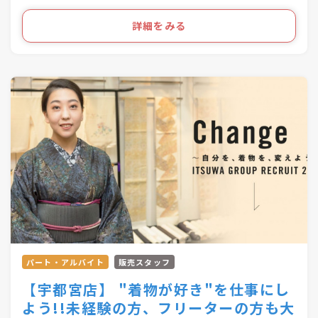
「スタジオふる～れ」7店舗
「成人式サロンKiRARA（振袖専門）」 4店舗
ライフスタイルの多様化を実現するのが私たちの
詳細をみる
「きものの相談窓口MATSUYA」1店舗
お仕事です！
合計57店舗を展開！
●・○・●・○・●・○・●・〇
パート・アルバイト
販売スタッフ
【宇都宮店】 "着物が好き"を仕事にし
よう!!未経験の方、フリーターの方も大