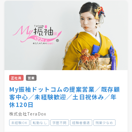
務もお任せします。
◆部署の隔てなく、みんな仲の良い職場です。
正社員
営業
My振袖ドットコムの提案営業／既存顧
客中心／未経験歓迎／土日祝休み／年
休120日
株式会社TeraDox
未経験OK
転勤なし
学歴不問
経験者優遇
残業少なめ