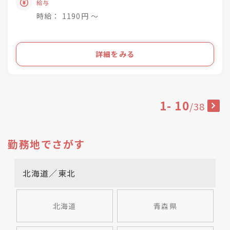
給与
「いつ和」29店舗
お客様のそんな疑問や不安を解消して差し上げて
「いつ和・ふるーれ」4店舗
時給： 1190円 〜
きものをより身近に、気軽に、そして楽しんで頂
「ふるーれ振袖館」3店舗
く。
「スタジオふる～れ」7店舗
「成人式サロンKiRARA（振袖専門）」 4店舗
ライフスタイルの多様化を実現するのが私たちの
詳細をみる
「きものの相談窓口MATSUYA」1店舗
お仕事です！
合計57店舗を展開！
●・○・●・○・●・○・●・〇
1
-
10
/
38
勤務地でさがす
北海道／東北
北海道
青森県