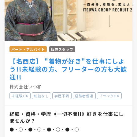
パート・アルバイト
販売スタッフ
【名西店】 "着物が好き"を仕事にしよ
う!!未経験の方、フリーターの方も大歓
迎!!
株式会社いつ和
未経験OK
転勤なし
学歴不問
経験者優遇
ブランクOK
経験・資格・学歴《一切不問!!》好きを仕事にし
ませんか？
●・○・●・○・●・○・●・○