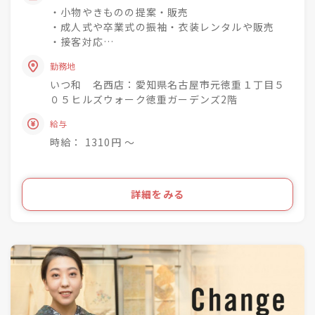
着物着姿を増やしていく」
・小物やきものの提案・販売
という理念を掲げています♪
・成人式や卒業式の振袖・衣装レンタルや販売
・接客対応
未経験でもチャレンジでき
・商品の整理・品出し
興味関心を深めながら
勤務地
・おでかけ会 / 着付け教室 / お手入れ相談会のご
成長できる社風◎
いつ和 名西店：愛知県名古屋市元徳重１丁目５
案内
０５ヒルズウォーク徳重ガーデンズ2階
着物小売業を2006年に開業し、現在は
きものって分からない事ばかり・・・
給与
「いつ和」29店舗
お客様のそんな疑問や不安を解消して差し上げて
「いつ和・ふるーれ」4店舗
時給： 1310円 〜
きものをより身近に、気軽に、そして楽しんで頂
「ふるーれ振袖館」3店舗
く。
「スタジオふる～れ」7店舗
「成人式サロンKiRARA（振袖専門）」 4店舗
ライフスタイルの多様化を実現するのが私たちの
詳細をみる
「きものの相談窓口MATSUYA」1店舗
お仕事です！
合計57店舗を展開！
●・○・●・○・●・○・●・〇