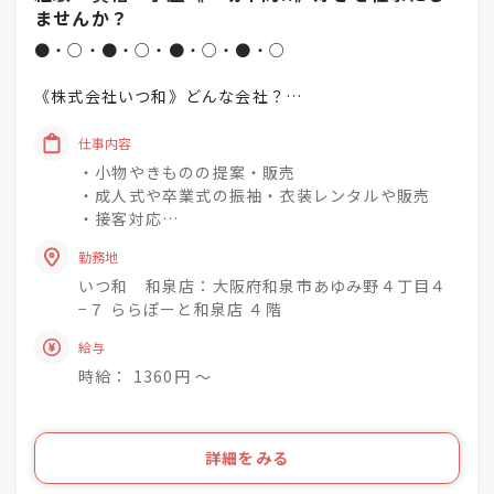
ませんか？
●・○・●・○・●・○・●・○
《株式会社いつ和》どんな会社？
「一人でも多く、一度でも多く、
仕事内容
着物着姿を増やしていく」
・小物やきものの提案・販売
という理念を掲げています♪
・成人式や卒業式の振袖・衣装レンタルや販売
・接客対応
未経験でもチャレンジでき
・商品の整理・品出し
興味関心を深めながら
勤務地
・おでかけ会 / 着付け教室 / お手入れ相談会のご
成長できる社風◎
いつ和 和泉店：大阪府和泉市あゆみ野４丁目４
案内
−７ ららぽーと和泉店 ４階
着物小売業を2006年に開業し、現在は
きものって分からない事ばかり・・・
給与
「いつ和」29店舗
お客様のそんな疑問や不安を解消して差し上げて
「いつ和・ふるーれ」4店舗
時給： 1360円 〜
きものをより身近に、気軽に、そして楽しんで頂
「ふるーれ振袖館」3店舗
く。
「スタジオふる～れ」7店舗
「成人式サロンKiRARA（振袖専門）」 4店舗
ライフスタイルの多様化を実現するのが私たちの
詳細をみる
「きものの相談窓口MATSUYA」1店舗
お仕事です！