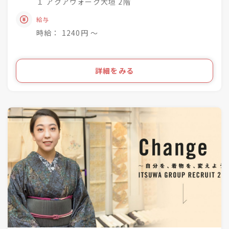
１ アクアウォーク大垣 2階
着物小売業を2006年に開業し、現在は
きものって分からない事ばかり・・・
給与
「いつ和」29店舗
お客様のそんな疑問や不安を解消して差し上げて
「いつ和・ふるーれ」4店舗
時給： 1240円 〜
きものをより身近に、気軽に、そして楽しんで頂
「ふるーれ振袖館」3店舗
く。
「スタジオふる～れ」7店舗
「成人式サロンKiRARA（振袖専門）」 4店舗
ライフスタイルの多様化を実現するのが私たちの
詳細をみる
「きものの相談窓口MATSUYA」1店舗
お仕事です！
合計57店舗を展開！
●・○・●・○・●・○・●・〇