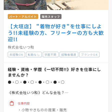
パート・アルバイト
販売スタッフ
【大垣店】 "着物が好き"を仕事にしよ
う!!未経験の方、フリーターの方も大歓
迎!!
株式会社いつ和
未経験OK
転勤なし
学歴不問
経験者優遇
ブランクOK
経験・資格・学歴《一切不問!!》好きを仕事にし
ませんか？
●・○・●・○・●・○・●・○
《株式会社いつ和》どんな会社？
「一人でも多く、一度でも多く、
仕事内容
着物着姿を増やしていく」
・小物やきものの提案・販売