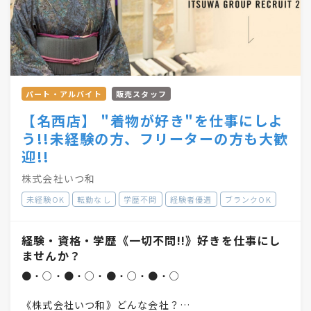
パート・アルバイト
販売スタッフ
【名西店】 "着物が好き"を仕事にしよ
う!!未経験の方、フリーターの方も大歓
迎!!
株式会社いつ和
未経験OK
転勤なし
学歴不問
経験者優遇
ブランクOK
経験・資格・学歴《一切不問!!》好きを仕事にし
ませんか？
●・○・●・○・●・○・●・○
《株式会社いつ和》どんな会社？