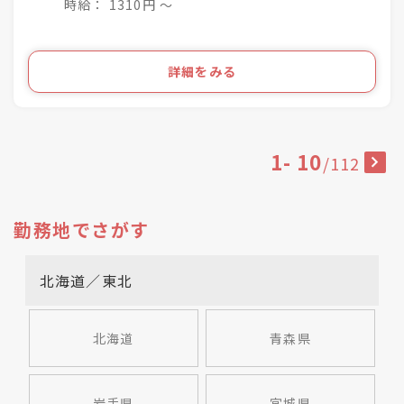
「いつ和・ふるーれ」4店舗
時給： 1310円 〜
きものをより身近に、気軽に、そして楽しんで頂
「ふるーれ振袖館」3店舗
く。
「スタジオふる～れ」7店舗
「成人式サロンKiRARA（振袖専門）」 4店舗
ライフスタイルの多様化を実現するのが私たちの
詳細をみる
「きものの相談窓口MATSUYA」1店舗
お仕事です！
合計57店舗を展開！
●・○・●・○・●・○・●・〇
1
-
10
/
112
勤務地でさがす
北海道／東北
北海道
青森県
岩手県
宮城県