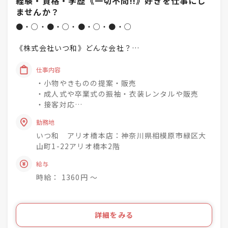
経験・資格・学歴《一切不問!!》好きを仕事にし
ませんか？
●・○・●・○・●・○・●・○
《株式会社いつ和》どんな会社？
「一人でも多く、一度でも多く、
仕事内容
着物着姿を増やしていく」
・小物やきものの提案・販売
という理念を掲げています♪
・成人式や卒業式の振袖・衣装レンタルや販売
・接客対応
未経験でもチャレンジでき
・商品の整理・品出し
興味関心を深めながら
勤務地
・おでかけ会 / 着付け教室 / お手入れ相談会のご
社会人として成長できる社風◎
いつ和 アリオ橋本店：神奈川県相模原市緑区大
案内
山町1-22アリオ橋本2階
着物小売業を2006年に開業し、現在は
きものって分からない事ばかり・・・
給与
「いつ和」29店舗
お客様のそんな疑問や不安を解消して差し上げて
「いつ和・ふるーれ」4店舗
時給： 1360円 〜
きものをより身近に、気軽に、そして楽しんで頂
「ふるーれ振袖館」3店舗
く。
「スタジオふる～れ」7店舗
「成人式サロンKiRARA（振袖専門）」 4店舗
ライフスタイルの多様化を実現するのが私たちの
詳細をみる
「きものの相談窓口MATSUYA」1店舗
お仕事です！