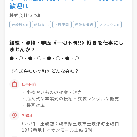
歓迎!!
株式会社いつ和
未経験OK
転勤なし
学歴不問
経験者優遇
ブランクOK
経験・資格・学歴《一切不問!!》好きを仕事にし
ませんか？
●・○・●・○・●・○・●・○
《株式会社いつ和》どんな会社？
「一人でも多く、一度でも多く、
仕事内容
着物着姿を増やしていく」
・小物やきものの提案・販売
という理念を掲げています♪
・成人式や卒業式の振袖・衣装レンタルや販売
・接客対応
未経験でもチャレンジでき
・商品の整理・品出し
興味関心を深めながら
勤務地
・おでかけ会 / 着付け教室 / お手入れ相談会のご
成長できる社風◎
いつ和 土岐店：岐阜県土岐市土岐津町土岐口
案内
1372番地1 イオンモール土岐 2階
着物小売業を2006年に開業し、現在は