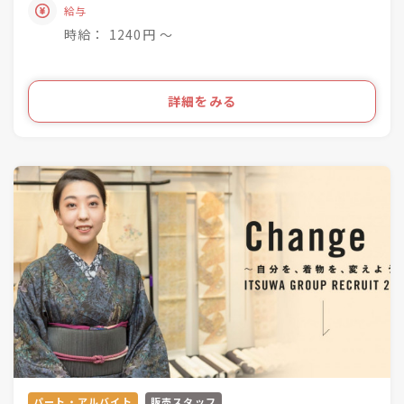
きものって分からない事ばかり・・・
給与
「いつ和」29店舗
お客様のそんな疑問や不安を解消して差し上げて
「いつ和・ふるーれ」4店舗
時給： 1240円 〜
きものをより身近に、気軽に、そして楽しんで頂
「ふるーれ振袖館」3店舗
く。
「スタジオふる～れ」7店舗
「成人式サロンKiRARA（振袖専門）」 4店舗
ライフスタイルの多様化を実現するのが私たちの
詳細をみる
「きものの相談窓口MATSUYA」1店舗
お仕事です！
合計57店舗を展開！
●・○・●・○・●・○・●・〇
パート・アルバイト
販売スタッフ