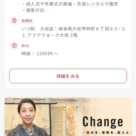
という理念を掲げています♪
・成人式や卒業式の振袖・衣装レンタルや販売
・接客対応
未経験でもチャレンジでき
・商品の整理・品出し
興味関心を深めながら
勤務地
・おでかけ会 / 着付け教室 / お手入れ相談会のご
成長できる社風◎
いつ和 大垣店：岐阜県大垣市林町６丁目８０−２
案内
１ アクアウォーク大垣 2階
着物小売業を2006年に開業し、現在は
きものって分からない事ばかり・・・
給与
「いつ和」29店舗
お客様のそんな疑問や不安を解消して差し上げて
「いつ和・ふるーれ」4店舗
時給： 1240円 〜
きものをより身近に、気軽に、そして楽しんで頂
「ふるーれ振袖館」3店舗
く。
「スタジオふる～れ」7店舗
「成人式サロンKiRARA（振袖専門）」 4店舗
ライフスタイルの多様化を実現するのが私たちの
詳細をみる
「きものの相談窓口MATSUYA」1店舗
お仕事です！
合計57店舗を展開！
●・○・●・○・●・○・●・〇