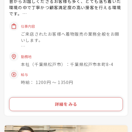
昔からお越しくださるお客様も多く、とても落ち着いた
環境の中で丁寧かつ顧客満足度の高い接客を行える環境
です。
時間をかけてお客様のご要望をヒアリングいただき最適
仕事内容
な商品をご提案してください。
ご来店されたお客様へ着物販売の業務全般をお願
そのためのフォローはしっかり行います。
いします。
創業以来、不易流行の精神にて、日本の文化である着物
長期で一緒に働ける方を歓迎します。
を大切にしてきました。
勤務地
勤務開始日などはお気軽にご相談ください。
これからも様々なお客様との出会いを通して着物文化の
本社（千葉県松戸市）：千葉県松戸市本町8-4
発展に共に寄与してまいりましょう。
給与
時給： 1200円 〜 1350円
詳細をみる