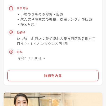
「一人でも多く、一度でも多く、
仕事内容
着物着姿を増やしていく」
・小物やきものの提案・販売
という理念を掲げています♪
・成人式や卒業式の振袖・衣装レンタルや販売
・接客対応
未経験でもチャレンジでき
・商品の整理・品出し
興味関心を深めながら
勤務地
・おでかけ会 / 着付け教室 / お手入れ相談会のご
成長できる社風◎
いつ和 名西店：愛知県名古屋市西区香呑町６丁
案内
目４９−１イオンタウン名西1階
着物小売業を2006年に開業し、現在は
きものって分からない事ばかり・・・
給与
「いつ和」29店舗
お客様のそんな疑問や不安を解消して差し上げて
「いつ和・ふるーれ」4店舗
時給： 1310円 〜
きものをより身近に、気軽に、そして楽しんで頂
「ふるーれ振袖館」3店舗
く。
「スタジオふる～れ」7店舗
「成人式サロンKiRARA（振袖専門）」 4店舗
ライフスタイルの多様化を実現するのが私たちの
詳細をみる
「きものの相談窓口MATSUYA」1店舗
お仕事です！
合計57店舗を展開！
●・○・●・○・●・○・●・〇