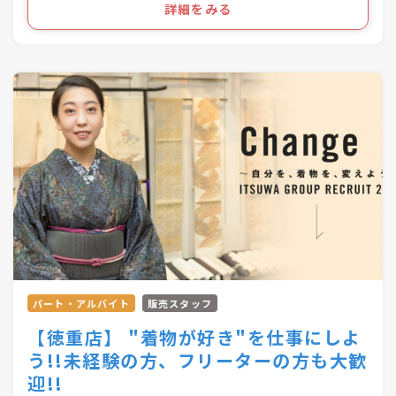
ライフスタイルの多様化を実現するのが私たちの
詳細をみる
「きものの相談窓口MATSUYA」1店舗
お仕事です！
合計57店舗を展開！
●・○・●・○・●・○・●・〇
パート・アルバイト
販売スタッフ
【徳重店】 "着物が好き"を仕事にしよ
う!!未経験の方、フリーターの方も大歓
迎!!