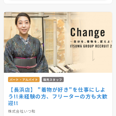
合計57店舗を展開！
●・○・●・○・●・○・●・〇
パート・アルバイト
販売スタッフ
【長浜店】 "着物が好き"を仕事にしよ
う!!未経験の方、フリーターの方も大歓
迎!!
株式会社いつ和