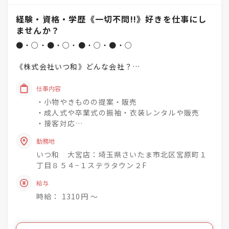
経験・資格・学歴《一切不問!!》好きを仕事にし
ませんか？
●・○・●・○・●・○・●・○
《株式会社いつ和》どんな会社？
「一人でも多く、一度でも多く、
仕事内容
着物着姿を増やしていく」
・小物やきものの提案・販売
という理念を掲げています♪
・成人式や卒業式の振袖・衣装レンタルや販売
・接客対応
未経験でもチャレンジでき
・商品の整理・品出し
興味関心を深めながら
勤務地
・おでかけ会 / 着付け教室 / お手入れ相談会のご
成長できる社風◎
いつ和 大宮店：埼玉県さいたま市北区宮原町１
案内
丁目８５４−１ステラタウン２F
着物小売業を2006年に開業し、現在は
きものって分からない事ばかり・・・
給与
「いつ和」29店舗
お客様のそんな疑問や不安を解消して差し上げて
「いつ和・ふるーれ」4店舗
時給： 1310円 〜
きものをより身近に、気軽に、そして楽しんで頂
「ふるーれ振袖館」3店舗
く。
「スタジオふる～れ」7店舗
「成人式サロンKiRARA（振袖専門）」 4店舗