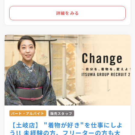
「スタジオふる～れ」7店舗
「成人式サロンKiRARA（振袖専門）」 4店舗
ライフスタイルの多様化を実現するのが私たちの
詳細をみる
「きものの相談窓口MATSUYA」1店舗
お仕事です！
合計57店舗を展開！
●・○・●・○・●・○・●・〇
パート・アルバイト
販売スタッフ
【土岐店】 "着物が好き"を仕事にしよ
う!! 未経験の方、フリーターの方も大