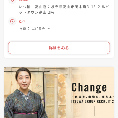
興味関心を深めながら
・おでかけ会 / 着付け教室 / お手入れ相談会のご
成長できる社風◎
いつ和 高山店：岐阜県高山市岡本町3-18-2 ルビ
案内
ットタウン高山 2階
着物小売業を2006年に開業し、現在は
きものって分からない事ばかり・・・
給与
「いつ和」29店舗
お客様のそんな疑問や不安を解消して差し上げて
「いつ和・ふるーれ」4店舗
時給： 1240円 〜
きものをより身近に、気軽に、そして楽しんで頂
「ふるーれ振袖館」3店舗
く。
「スタジオふる～れ」7店舗
「成人式サロンKiRARA（振袖専門）」 4店舗
ライフスタイルの多様化を実現するのが私たちの
詳細をみる
「きものの相談窓口MATSUYA」1店舗
お仕事です！
合計57店舗を展開！
●・○・●・○・●・○・●・〇