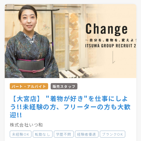
●・○・●・○・●・○・●・〇
パート・アルバイト
販売スタッフ
【大宮店】 "着物が好き"を仕事にしよ
う!!未経験の方、フリーターの方も大歓
迎!!
株式会社いつ和
未経験OK
転勤なし
学歴不問
経験者優遇
ブランクOK