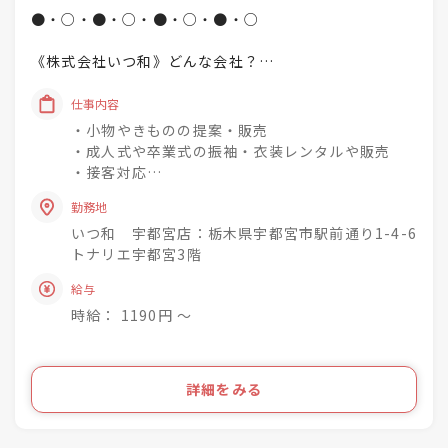
●・○・●・○・●・○・●・○
《株式会社いつ和》どんな会社？
「一人でも多く、一度でも多く、
仕事内容
着物着姿を増やしていく」
・小物やきものの提案・販売
という理念を掲げています♪
・成人式や卒業式の振袖・衣装レンタルや販売
・接客対応
未経験でもチャレンジでき
・商品の整理・品出し
興味関心を深めながら
勤務地
・おでかけ会 / 着付け教室 / お手入れ相談会のご
社会人として成長できる社風◎
いつ和 宇都宮店：栃木県宇都宮市駅前通り1-4-6
案内
トナリエ宇都宮3階
着物小売業を2006年に開業し、現在は
きものって分からない事ばかり・・・
給与
「いつ和」29店舗
お客様のそんな疑問や不安を解消して差し上げて
「いつ和・ふるーれ」4店舗
時給： 1190円 〜
きものをより身近に、気軽に、そして楽しんで頂
「ふるーれ振袖館」3店舗
く。
「スタジオふる～れ」7店舗
「成人式サロンKiRARA（振袖専門）」 4店舗
ライフスタイルの多様化を実現するのが私たちの
詳細をみる
「きものの相談窓口MATSUYA」1店舗
お仕事です！
合計57店舗を展開！