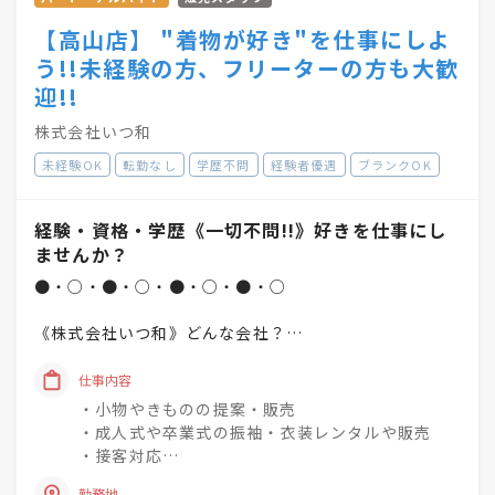
【高山店】 "着物が好き"を仕事にしよ
う!!未経験の方、フリーターの方も大歓
迎!!
株式会社いつ和
未経験OK
転勤なし
学歴不問
経験者優遇
ブランクOK
経験・資格・学歴《一切不問!!》好きを仕事にし
ませんか？
●・○・●・○・●・○・●・○
《株式会社いつ和》どんな会社？
「一人でも多く、一度でも多く、
仕事内容
着物着姿を増やしていく」
・小物やきものの提案・販売
という理念を掲げています♪
・成人式や卒業式の振袖・衣装レンタルや販売
・接客対応
未経験でもチャレンジでき
・商品の整理・品出し
勤務地