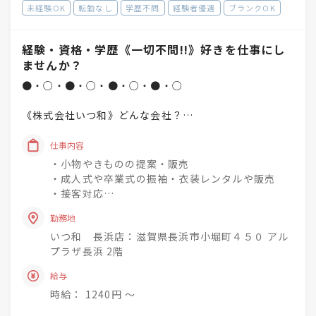
未経験OK
転勤なし
学歴不問
経験者優遇
ブランクOK
経験・資格・学歴《一切不問!!》好きを仕事にし
ませんか？
●・○・●・○・●・○・●・○
《株式会社いつ和》どんな会社？
「一人でも多く、一度でも多く、
仕事内容
着物着姿を増やしていく」
・小物やきものの提案・販売
という理念を掲げています♪
・成人式や卒業式の振袖・衣装レンタルや販売
・接客対応
未経験でもチャレンジでき
・商品の整理・品出し
興味関心を深めながら
勤務地
・おでかけ会 / 着付け教室 / お手入れ相談会のご
成長できる社風◎
いつ和 長浜店：滋賀県長浜市小堀町４５０ アル
案内
プラザ長浜 2階
着物小売業を2006年に開業し、現在は
きものって分からない事ばかり・・・
給与
「いつ和」29店舗
お客様のそんな疑問や不安を解消して差し上げて
「いつ和・ふるーれ」4店舗
時給： 1240円 〜
きものをより身近に、気軽に、そして楽しんで頂
「ふるーれ振袖館」3店舗
く。