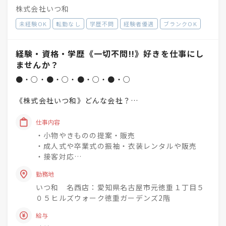
株式会社いつ和
未経験OK
転勤なし
学歴不問
経験者優遇
ブランクOK
経験・資格・学歴《一切不問!!》好きを仕事にし
ませんか？
●・○・●・○・●・○・●・○
《株式会社いつ和》どんな会社？
「一人でも多く、一度でも多く、
仕事内容
着物着姿を増やしていく」
・小物やきものの提案・販売
という理念を掲げています♪
・成人式や卒業式の振袖・衣装レンタルや販売
・接客対応
未経験でもチャレンジでき
・商品の整理・品出し
興味関心を深めながら
勤務地
・おでかけ会 / 着付け教室 / お手入れ相談会のご
成長できる社風◎
いつ和 名西店：愛知県名古屋市元徳重１丁目５
案内
０５ヒルズウォーク徳重ガーデンズ2階
着物小売業を2006年に開業し、現在は
きものって分からない事ばかり・・・
給与
「いつ和」29店舗
お客様のそんな疑問や不安を解消して差し上げて