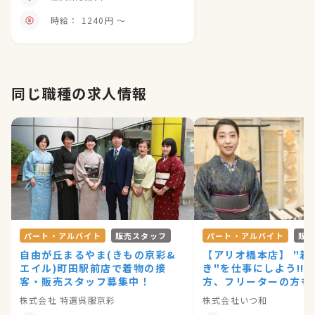
時給： 1240円 〜
同じ職種の求人情報
パート・アルバイト
販売スタッフ
パート・アルバイト
販
自由が丘まるやま(きもの京彩&
【アリオ橋本店】 "着
エイル)町田駅前店で着物の接
き"を仕事にしよう!!
客・販売スタッフ募集中！
方、フリーターの方も大
株式会社 特選呉服京彩
株式会社いつ和