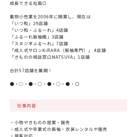
成長できる社風◎
着物小売業を2006年に開業し、現在は
「いつ和」29店舗
「いつ和・ふるーれ」4店舗
「ふるーれ振袖館」3店舗
「スタジオふる～れ」7店舗
「成人式サロンKiRARA（振袖専門）」 4店舗
「きものの相談窓口MATSUYA」1店舗
合計57店舗を展開！
●・○・●・○・●・○・●・〇
仕事内容
・小物やきものの提案・販売
・成人式や卒業式の振袖・衣装レンタルや販売
・接客対応