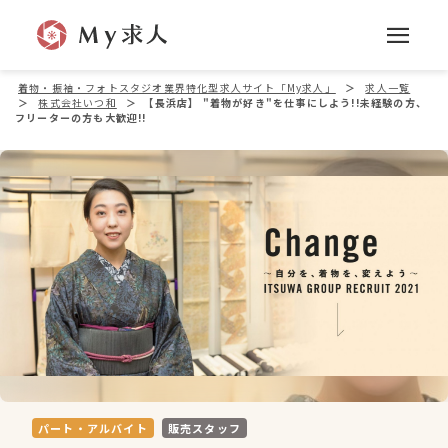
着物・振袖・フォトスタジオ業界特化型求人サイト「My求人」
＞
求人一覧
＞
株式会社いつ和
＞
【長浜店】 "着物が好き"を仕事にしよう!!未経験の方、
フリーターの方も大歓迎!!
パート・アルバイト
販売スタッフ