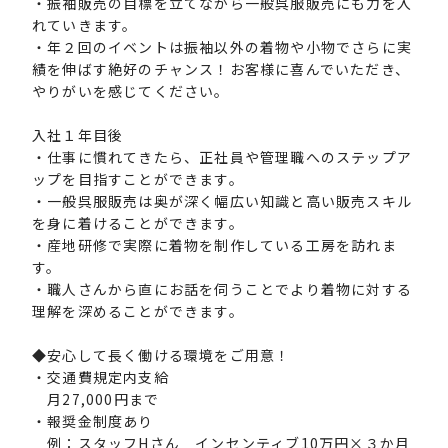
・振袖販売の目標を立てながら一般呉服販売にも力を入
れていきます。
・年２回のイベントは振袖以外の着物や小物でさらに実
績を伸ばす絶好のチャンス！お客様に喜んでいただき、
やりがいを感じてください。
入社１年目後
・仕事に慣れてきたら、正社員や管理職へのステップア
ップを目指すことができます。
・一般呉服販売は奥が深く幅広い知識と高い販売スキル
を身に着けることができます。
・産地研修で実際に着物を制作している工房を訪れま
す。
・職人さんから直にお話を伺うことでより着物に対する
理解を深めることができます。
◆安心して長く働ける環境をご用意！
・交通費規定内支給
月27,000円まで
・報奨金制度あり
例：スタッフHさん インセンティブ10万円×３か月