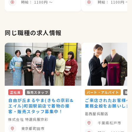
時給： 1100円 〜
時給： 1100円 〜
同じ職種の求人情報
正社員
販売スタッフ
パート・アルバイト
販
自由が丘まるやま(きもの京彩&
ご来店されたお客様へ
エイル)町田駅前店で着物の接
業務全般をお願いしま
客・販売スタッフ募集中！
葛西屋呉服店
株式会社 特選呉服京彩
千葉県松戸市
東京都町田市