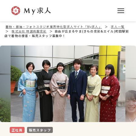
着物・振袖・フォトスタジオ業界特化型求人サイト「My求人」
＞
求人一覧
＞
株式会社 特選呉服京彩
＞
自由が丘まるやま(きもの京彩&エイル)町田駅前
店で着物の接客・販売スタッフ募集中！
正社員
販売スタッフ