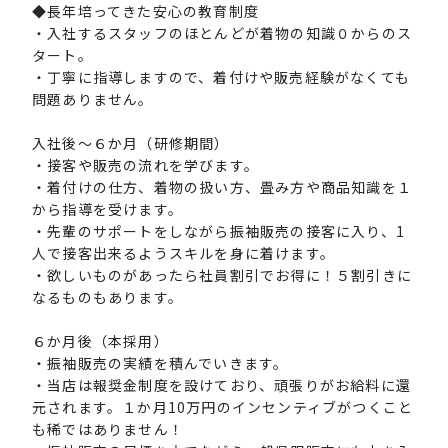
◆長年培ってきた安心の教育制度
・入社するスタッフのほとんどが着物の知識０からのス
タート。
・丁寧に指導しますので、着付けや販売経験がなくても
問題ありません。
入社後～６か月（研修期間）
・接客や販売の流れを学びます。
・着付けの仕方、着物の扱い方、畳み方や商品知識を１
から指導を受けます。
・先輩のサポートをしながら振袖販売の接客に入り、1
人で接客出来るようスキルを身に着けます。
・欲しいものがあったら社員割引でお得に！５割引きに
なるものもあります。
６か月後（本採用）
・振袖販売の実績を積んでいきます。
・当店は報奨金制度を設けており、頑張りがお給料に還
元されます。１か月10万円のインセンティブがつくこと
も稀ではありません！