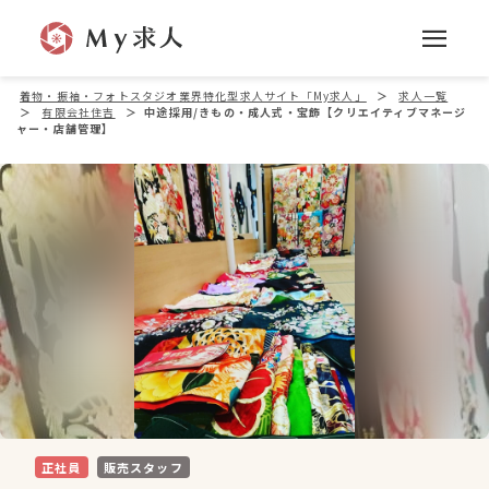
着物・振袖・フォトスタジオ業界特化型求人サイト「My求人」
＞
求人一覧
＞
有限会社住吉
＞
中途採用/きもの・成人式・宝飾【クリエイティブマネージ
ャー・店舗管理】
正社員
販売スタッフ