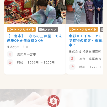
パート・アルバイト
販売スタッフ
パート・アルバイト
販
【一宮市】 きもの三井屋 ★未
京彩×エイル アミュ
経験OK★無資格OK★
で着物の接客・販売ス
中！
株式会社三井屋
株式会社 特選呉服京彩
愛知県一宮市
神奈川県厚木市
時給： 1000円 〜 1200円
時