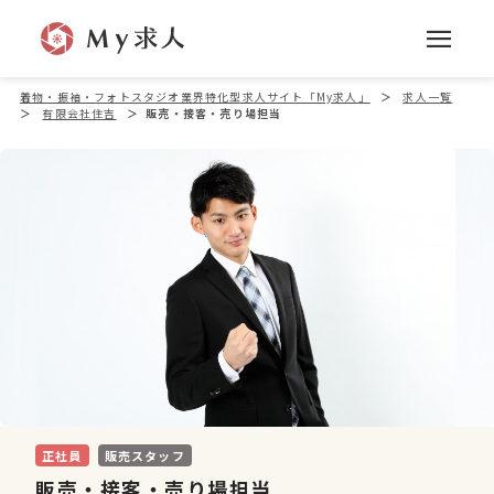
着物・振袖・フォトスタジオ業界特化型求人サイト「My求人」
＞
求人一覧
＞
有限会社住吉
＞
販売・接客・売り場担当
正社員
販売スタッフ
販売・接客・売り場担当