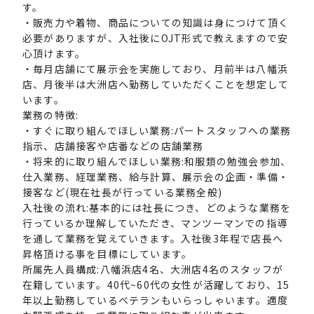
す。
・販売力や着物、商品についての知識は身につけて頂く
必要がありますが、入社後にOJT形式で教えますので安
心頂けます。
・毎月店舗にて展示会を実施しており、月前半は八幡浜
店、月後半は大洲店へ勤務していただくことを想定して
います。
業務の特徴:
・すぐに取り組んでほしい業務:パートスタッフへの業務
指示、店舗接客や店番などの店舗業務
・将来的に取り組んでほしい業務:和服類の勉強会参加、
仕入業務、経理業務、給与計算、展示会の企画・準備・
接客など(現在社長が行っている業務全般)
入社後の流れ:基本的には社長につき、どのような業務を
行っているか理解していただき、マンツーマンでの指導
を通して業務を覚えていきます。入社後3年程で店長へ
昇格頂ける事を目標にしています。
所属先人員構成:八幡浜店4名、大洲店4名のスタッフが
在籍しています。40代~60代の女性が活躍しており、15
年以上勤務しているベテランもいらっしゃいます。適度