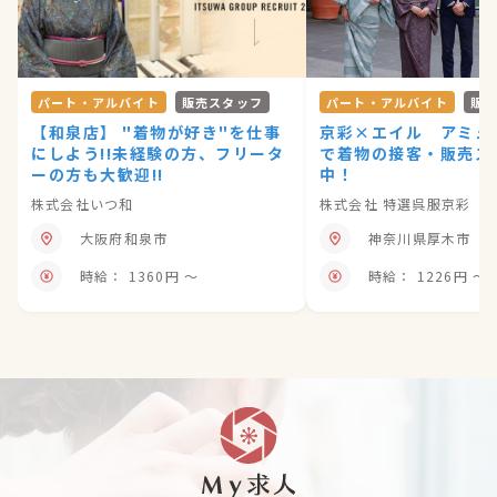
パート・アルバイト
販売スタッフ
パート・アルバイト
販
【和泉店】 "着物が好き"を仕事
京彩×エイル アミュ
にしよう!!未経験の方、フリータ
で着物の接客・販売ス
ーの方も大歓迎!!
中！
株式会社いつ和
株式会社 特選呉服京彩
大阪府和泉市
神奈川県厚木市
時給： 1360円 〜
時