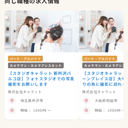
同じ職種の求人情報
パート・アルバイト
パート・アルバイト
カメラマン・カメラアシスタント
カメラマン・カメラアシス
【スタジオキャラット 新所沢パ
【スタジオキャラット
ルコ店】フォトスタジオでの写真
ーンプレイス店】大切
撮影をお願いします
りの為に撮影に訪れる
御さんと、会話を楽し
株式会社キャラット
株式会社キャラット
真撮影をお願いします
埼玉県所沢市
大阪府吹田市
時給： 1000円 〜
時給： 1000円 〜