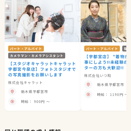
パート・アルバイト
パート・アルバイト
販
カメラマン・カメラアシスタント
【宇都宮店】 "着物が
事にしよう!!未経験の
【スタジオキャラットキャラット
ターの方も大歓迎!!
宇都宮今泉店】フォトスタジオで
の写真撮影をお願いします
株式会社いつ和
株式会社キャラット
栃木県宇都宮市
栃木県宇都宮市
時給： 1190円 〜
時給： 900円 〜