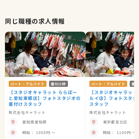
同じ職種の求人情報
パート・アルバイト
着付け師
パート・アルバイト
着
【スタジオキャラット ららぽー
【スタジオキャラット
と愛知東郷店】フォトスタジオの
ルイ店】フォトスタジ
着付けスタッフ
スタッフ
株式会社キャラット
株式会社キャラット
愛知県愛知郡
東京都足立区
時給： 1000円 〜
時給： 1100円 〜