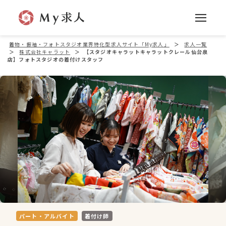
着物・振袖・フォトスタジオ業界特化型求人サイト「My求人」
＞
求人一覧
＞
株式会社キャラット
＞
【スタジオキャラットキャラットクレール仙台泉
店】フォトスタジオの着付けスタッフ
パート・アルバイト
着付け師