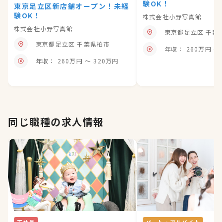
験OK！
東京足立区新店舗オープン！未経
験OK！
株式会社小野写真館
株式会社小野写真館
東京都足立区
千葉
東京都足立区
千葉県柏市
年収： 260万円 〜 320万円
同じ職種の求人情報