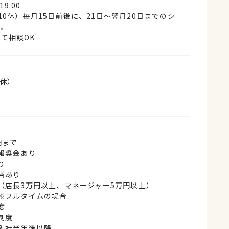
19:00
10休）毎月15日前後に、21日〜翌月20日までのシ
す。
て相談OK
0休）
円まで
報奨金あり
り
当あり
（店長3万円以上、マネージャー5万円以上）
※フルタイムの場合
度
制度
入社半年後以降