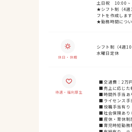
土日祝 10:00 ~ 
★シフト制（4週
フトを作成しま
★勤務時間につい
シフト制（4週1
水曜日定休
休日・休暇
■交通費：2万
■売上に応じた
待遇・福利厚生
■時間外手当あ
■ライセンス手
■役職手当有り
■社会保険あり
■産休・育休制
■育児時短勤務
■有給有り ※