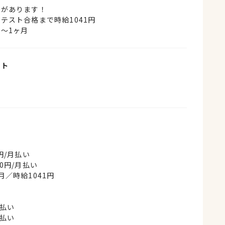
験があります！
テスト合格まで時給1041円
～1ヶ月
イト
〜
円/月払い
0円/月払い
月／時給1041円
月払い
月払い