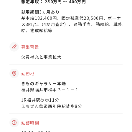
想定年収： 250万円 〜 400万円
試用期間3ヵ月あり
基本給182,400円、固定残業代23,500円、ボーナ
ス3回/年（4か月査定）、通勤手当、勤続給、職能
給、他成績給等
募集背景
欠員補充と事業拡大
勤務地
きものギャラリー本嶋
福井県福井市松本３－１－１
JR福井駅徒歩11分
えちぜん鉄道西別院駅徒歩8分
勤務時間