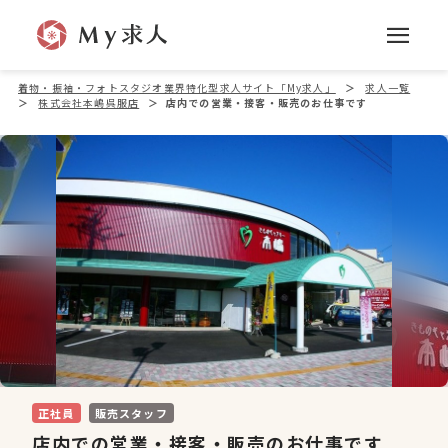
着物・振袖・フォトスタジオ業界特化型求人サイト「My求人」
＞
求人一覧
＞
株式会社本嶋呉服店
＞
店内での営業・接客・販売のお仕事です
正社員
販売スタッフ
店内での営業・接客・販売のお仕事です