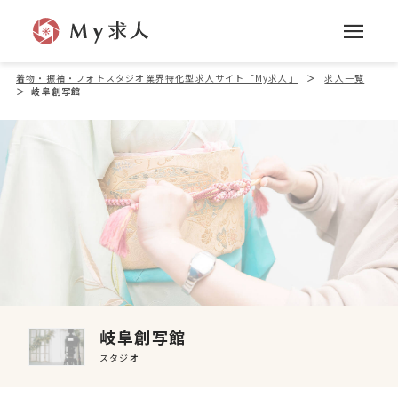
着物・振袖・フォトスタジオ業界特化型求人サイト「My求人」
＞
求人一覧
＞
岐阜創写館
岐阜創写館
スタジオ